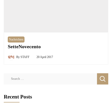
Nachrichten
SetteNovecento
By
STAFF
20 April 2017
Search
for:
Recent Posts