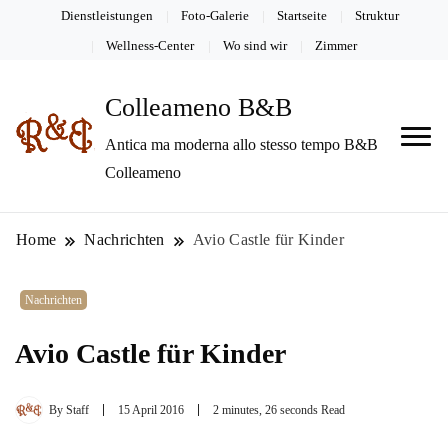
Dienstleistungen
Foto-Galerie
Startseite
Struktur
Wellness-Center
Wo sind wir
Zimmer
Colleameno B&B
Antica ma moderna allo stesso tempo B&B
Colleameno
Home
Nachrichten
Avio Castle für Kinder
Nachrichten
Avio Castle für Kinder
By
Staff
15 April 2016
2 minutes, 26 seconds Read