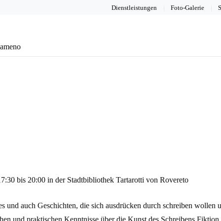
Dienstleistungen
Foto-Galerie
S
eameno
:30 bis 20:00 in der Stadtbibliothek Tartarotti von Rovereto
es und auch Geschichten, die sich ausdrücken durch schreiben wollen u
schen und praktischen Kenntnisse über die Kunst des Schreibens Fiktion