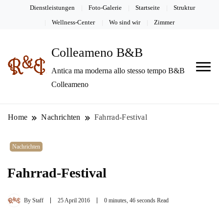
Dienstleistungen
Foto-Galerie
Startseite
Struktur
Wellness-Center
Wo sind wir
Zimmer
Colleameno B&B
Antica ma moderna allo stesso tempo B&B
Colleameno
Home
Nachrichten
Fahrrad-Festival
Nachrichten
Fahrrad-Festival
By
Staff
25 April 2016
0 minutes, 46 seconds Read