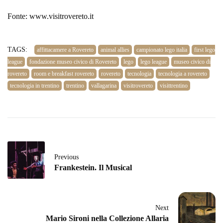
Fonte: www.visitrovereto.it
TAGS:
affittacamere a Rovereto
animal allies
campionato lego italia
first lego
league
fondazione museo civico di Rovereto
lego
lego league
museo civico di
rovereto
room e breakfast rovereto
rovereto
tecnologia
tecnologia a rovereto
tecnologia in trentino
trentino
vallagarina
visitrovereto
visittrentino
Previous
Frankestein. Il Musical
Next
Mario Sironi nella Collezione Allaria