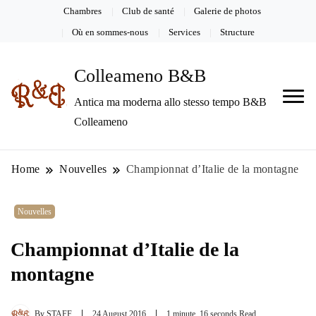
Chambres
Club de santé
Galerie de photos
Où en sommes-nous
Services
Structure
Colleameno B&B
Antica ma moderna allo stesso tempo B&B
Colleameno
Home
Nouvelles
Championnat d’Italie de la montagne
Nouvelles
Championnat d’Italie de la
montagne
By
STAFF
24 August 2016
1 minute, 16 seconds Read