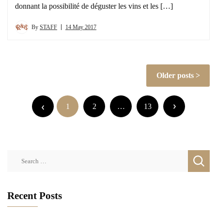
donnant la possibilité de déguster les vins et les […]
By
STAFF
14 May 2017
Posts
Older posts
navigation
Posts
pagination
1
2
…
13
Search
for:
Recent Posts