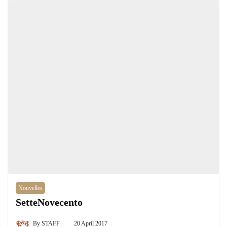
Nouvelles
SetteNovecento
By
STAFF
20 April 2017