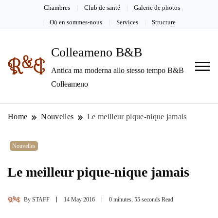
Chambres
Club de santé
Galerie de photos
Où en sommes-nous
Services
Structure
Colleameno B&B
Antica ma moderna allo stesso tempo B&B
Colleameno
Home
Nouvelles
Le meilleur pique-nique jamais
Nouvelles
Le meilleur pique-nique jamais
By
STAFF
14 May 2016
0 minutes, 55 seconds Read