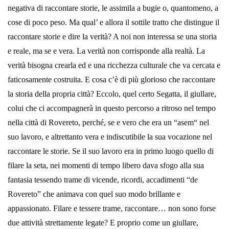
negativa di raccontare storie, le assimila a bugie o, quantomeno, a
cose di poco peso. Ma qual’ e allora il sottile tratto che distingue il
raccontare storie e dire la verità? A noi non interessa se una storia
e reale, ma se e vera. La verità non corrisponde alla realtà. La
verità bisogna crearla ed e una ricchezza culturale che va cercata e
faticosamente costruita. E cosa c’è di più glorioso che raccontare
la storia della propria città? Eccolo, quel certo Segatta, il giullare,
colui che ci accompagnerà in questo percorso a ritroso nel tempo
nella città di Rovereto, perché, se e vero che era un “asem“ nel
suo lavoro, e altrettanto vera e indiscutibile la sua vocazione nel
raccontare le storie. Se il suo lavoro era in primo luogo quello di
filare la seta, nei momenti di tempo libero dava sfogo alla sua
fantasia tessendo trame di vicende, ricordi, accadimenti “de
Rovereto” che animava con quel suo modo brillante e
appassionato. Filare e tessere trame, raccontare… non sono forse
due attività strettamente legate? E proprio come un giullare,