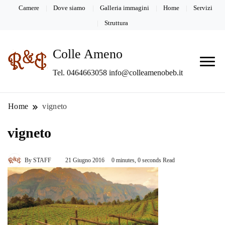
Camere
Dove siamo
Galleria immagini
Home
Servizi
Struttura
Colle Ameno
Tel. 0464663058 info@colleamenobeb.it
Home
vigneto
vigneto
By
STAFF
21 Giugno 2016
0 minutes, 0 seconds Read