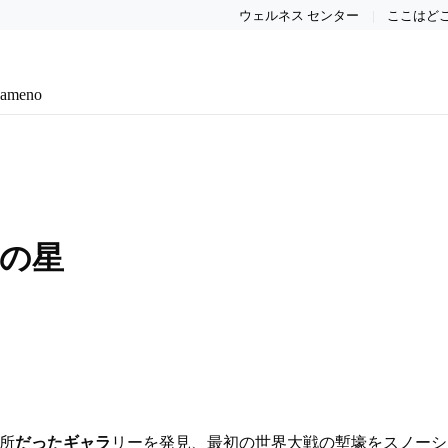
ウェルネス センター
ここはど
eameno
 の星
所
だったギャラ
リーを発見、最初の世界大戦の塹壕をスノーシューで