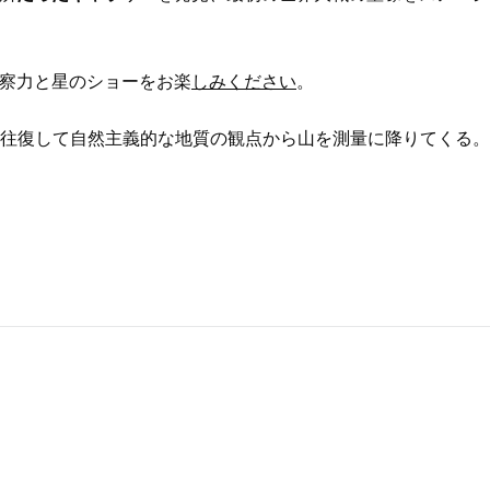
察力と星のショーをお楽
しみください
。
gna 往復して自然主義的な地質の観点から山を測量に降りてくる。