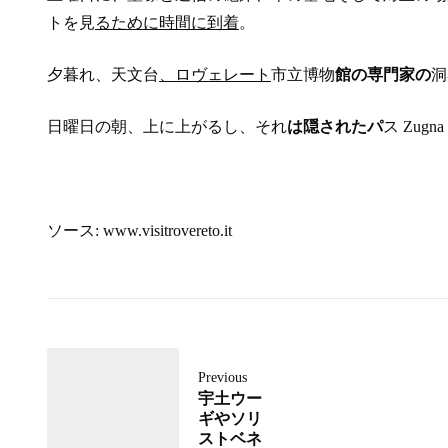
トを見
るために時間に到着
。
夕暮れ、天文台
、ロヴェレート
市立博物
館の専門家の
洞
日曜日の朝、上に上がるし、それ
は隠されたパ
ス Zu
ソース: www.visitrovereto.it
Previous
宇土ウー
ギやソリ
ストベネ