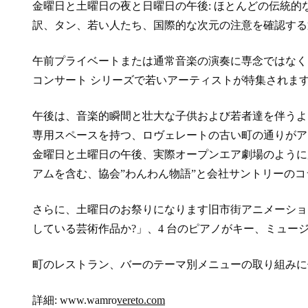
金曜日と土曜日の夜と日曜日の午後: ほとんどの伝統的な
訳、タン、若い人たち、国際的な次元の注意を確認する
午前プライベートまたは通常音楽の演奏に専念ではなく
コンサート シリーズで若いアーティストが特集されま
午後は、音楽的瞬間と壮大な子供および若者達を伴うよ
専用スペースを持つ、ロヴェレートの古い町の通りがア
金曜日と土曜日の午後、実際オープンエア劇場のように
アムを含む、協会”わんわん物語”と会社サントリーの
さらに、土曜日のお祭りになります旧市街アニメーショ
している芸術作品か?」、4 台のピアノがキー、ミュ
町のレストラン、バーのテーマ別メニューの取り組みに
詳細: www.wamro
vereto.com