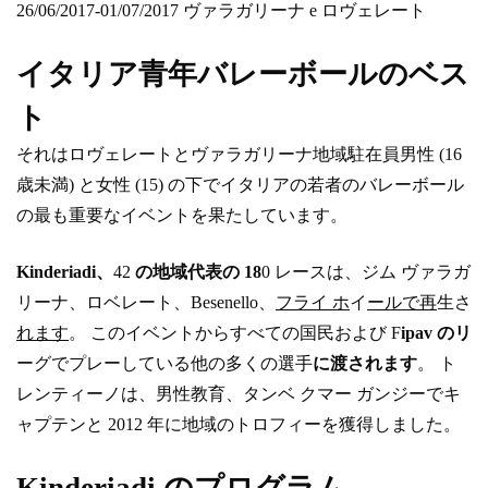
26/06/2017-01/07/2017 ヴァラガリーナ e ロヴェレート
イタリア青年バレーボールのベス
ト
それはロヴェレートとヴァラガリーナ地域駐在員男性 (16
歳未満) と女性 (15) の下でイタリアの若者のバレーボール
の最も重要なイベントを果たしています。
Kinderiadi、
42
の地域代表の 18
0 レースは、ジム ヴァラガ
リーナ、ロベレート、Besenello、
フライ ホ
イ
ールで再
生さ
れます
。 このイベントからすべての国民および F
ipav のリ
ーグでプレーしている他の多くの選手
に渡されます
。 ト
レンティーノは、男性教育、タンベ クマー ガンジーでキ
ャプテンと 2012 年に地域のトロフィーを獲得しました。