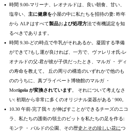
時間 9.00-マリーナ、レオナルドは、良い朝食、甘い、
塩辛い、
主に健康を
小屋の中に私たちを招待の妻: 昨年
から ALP はすべて
製品
お
よび処理方
法で有機認定を知
るべきであります。
時間 9.30-どの時点で牛乳がそれあるか。凝固する準備
ができて?もし運が良ければ、一方で、ヴァレリオ氏-レ
オナルドの父-君が彼が子供だったとき、マルガ ・ ディ
の寿命を教えて。 丘の周りの構造のいずれかで他のも
ののうちに、真プライベート博物館のマルガ ・
Mort
igola が変換されています
。 それについて考えなさ
い: 初期から非常に多くのオリジナル楽器がある ' 900。
10.30 午前-完了我々 が伸ばすことができるチーズのニコ
ラ、私たちの護衛の領土のビットを私たちの足を作る:
モンテ ・ バルドの公園、その歴
史とその珍しい花に
つ