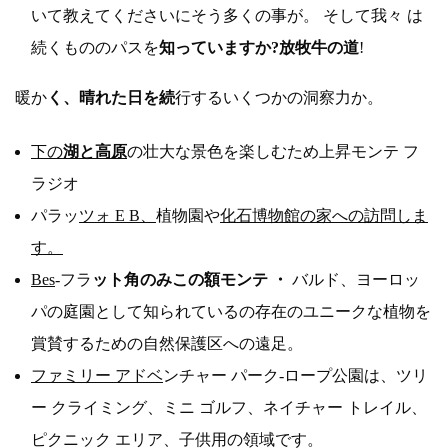
いて教えてくださいにそう多くの事が。 そして我々 は
続くもののパスを
知っていますか?放牧牛の道
!
暖か
く、晴れた日を続
行するいくつかの洞察力か。
下の
湖と高原
の壮大な景色を楽しむため上昇モンテ フ
ラジオ
パラッ
ツォ E B、
植物園や
化石博物館の家への訪問しま
す。
Bes
-フラ
ット角のみこの額モンテ ・
バルド、ヨーロッ
パの庭園として知られているの存在のユニークな植物を
賞賛するための自然保護区への遠足。
ファミリー アドベ
ンチャー パーク-ロープ公園は、ツリ
ー クライミング、ミニ ゴルフ、ネイチャー トレイル、
ピクニック エリア、子供用の領域です。