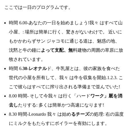
ここでは一日のプログラムです。
時間 6.00-あなたの一日を始めましょう!我々 はすべて山
小屋、: 場所は簡単に行く、驚きがないわけで。 近いに
もかかわらずサン ジャコモに通じる道は、魅惑の地、
沈黙と牛の鐘に
よって支配、無
料建物の周囲の草原に放
牧されています。
時間 6.
30-レオナル
ド、牛乳屋とは、彼の家族を食べた
世代の小屋を所有して、我々 は牛を収集を開始.1.2.3. こ
こで彼らはすべてに搾り出される準備まで並んでいた!
8.00 時間- そして今我々 は行く「ハード
ワーク」厩を消
去し
たりする: 多くは簡単かつ高速になります!
8.30 時間-Leonardo 我々 は始め
るチーズ
の処理: 右の温度
にミルクをもたらすにボイラーを有効にします。