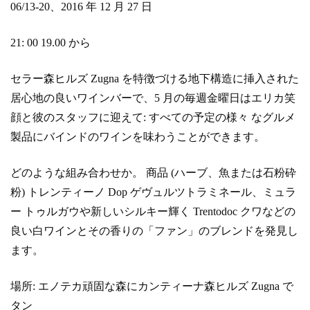
06/13-20、2016 年 12 月 27 日
21: 00 19.00 から
セラー森ヒルズ Zugna を特徴づける地下構造に挿入された
居心地の良いワインバーで、5 月の毎週金曜日はエリカ笑
顔と彼のスタッフに迎えて: すべての予定の様々 なグルメ
製品にバインドのワインを味わうことができます。
どのような組み合わせか。 商品 (ハーブ、魚または石粉砕
粉) トレンティーノ Dop ゲヴュルツトラミネール、ミュラ
ー トゥルガウや新しいシルキー輝く Trentodoc クワなどの
良い白ワインとその香りの「ファン」のブレンドを発見し
ます。
場所: エノテカ頑固な森にカンティーナ森ヒルズ Zugna で
タン