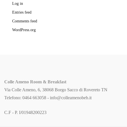
Log in
Entries feed
Comments feed
WordPress.org
Colle Ameno Room & Breakfast
Via Colle Ameno, 6, 38068 Borgo Sacco di Rovereto TN
Telefono: 0464 663058 -
info@colleamenobeb.it
C.F - P. I/01948200223