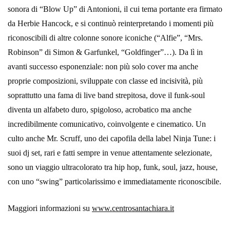
sonora di “Blow Up” di Antonioni, il cui tema portante era firmato
da Herbie Hancock, e si continuò reinterpretando i momenti più
riconoscibili di altre colonne sonore iconiche (“Alfie”, “Mrs.
Robinson” di Simon & Garfunkel, “Goldfinger”…). Da lì in
avanti successo esponenziale: non più solo cover ma anche
proprie composizioni, sviluppate con classe ed incisività, più
soprattutto una fama di live band strepitosa, dove il funk-soul
diventa un alfabeto duro, spigoloso, acrobatico ma anche
incredibilmente comunicativo, coinvolgente e cinematico. Un
culto anche Mr. Scruff, uno dei capofila della label Ninja Tune: i
suoi dj set, rari e fatti sempre in venue attentamente selezionate,
sono un viaggio ultracolorato tra hip hop, funk, soul, jazz, house,
con uno “swing” particolarissimo e immediatamente riconoscibile.
Maggiori informazioni su
www.centrosantachiara.it