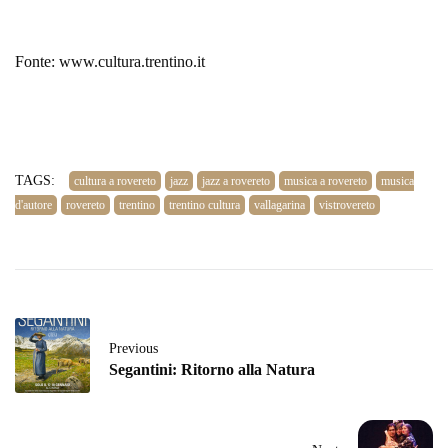
Fonte: www.cultura.trentino.it
TAGS:
cultura a rovereto
jazz
jazz a rovereto
musica a rovereto
musica
d'autore
rovereto
trentino
trentino cultura
vallagarina
vistrovereto
Previous
Segantini: Ritorno alla Natura