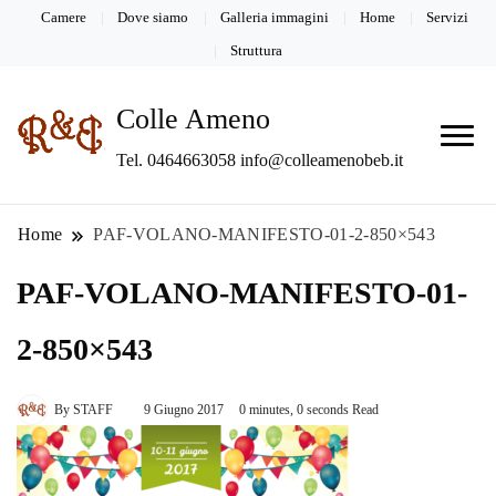
Camere
Dove siamo
Galleria immagini
Home
Servizi
Struttura
Colle Ameno
Tel. 0464663058 info@colleamenobeb.it
Home
PAF-VOLANO-MANIFESTO-01-2-850×543
PAF-VOLANO-MANIFESTO-01-
2-850×543
By
STAFF
9 Giugno 2017
0 minutes, 0 seconds Read