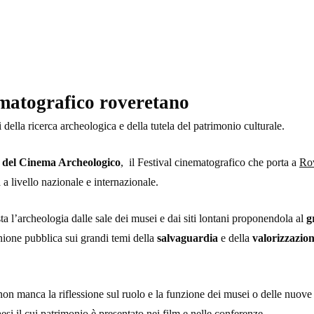
ematografico roveretano
della ricerca archeologica e della tutela del patrimonio culturale.
 del Cinema Archeologico
, il Festival cinematografico che porta a
Ro
a livello nazionale e internazionale.
sta l’archeologia dalle sale dei musei e dai siti lontani proponendola al
g
inione pubblica sui grandi temi della
salvaguardia
e della
valorizzazio
 non manca la riflessione sul ruolo e la funzione dei musei o delle nuove
esi il cui patrimonio è presentato nei film e nelle conferenze.