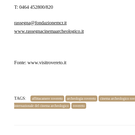
T: 0464 452800/820
rassegna@fondazionemcr.it
www.rassegnacinemaarcheologico.it
Fonte: www.visitrovereto.it
TAGS:
affittacamere rovereto
archeologia rovereto
cinema archeologico rov
internazionale del cinema archeologico
rovereto