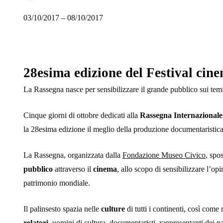
03/10/2017 – 08/10/2017
28esima edizione del Festival cin
La Rassegna nasce per sensibilizzare il grande pubblico sui temi 
Cinque giorni di ottobre dedicati alla
Rassegna Internazionale
la 28esima edizione il meglio della produzione documentaristica 
La Rassegna, organizzata dalla
Fondazione Museo Civico
, spo
pubblico
attraverso il
cinema
, allo scopo di sensibilizzare l’op
patrimonio mondiale.
Il palinsesto spazia nelle
culture
di tutti i continenti, così come
relatori
, uomini di cultura, documentaristi, rappresentanti dei pa