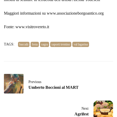
Maggiori informazioni su www.associazioneborgoantico.org
Fonte: www.visitrovereto.it
TAGS:
baccalà
festa
sagra
saporti trentino
val lagarina
Previous
Umberto Boccioni al MART
Next
Agrifest