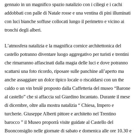
gennaio in un magnifico spazio natalizio con i ciliegi e i cachi
addobbati con palle di Natale rosse e una ventina di pini illuminati
con luci bianche soffuse collocati lungo il perimetro e vicino ai
tronchi degli alberi.
L’atmosfera natalizia e la magnifica cornice architettonica del
castello potranno diventare luogo aggregativo per turisti e trentini
che rimarranno affascinati dalla magia delle luci e dove potranno
scattarsi una foto ricordo, riposare sulle panchine all’aperto ma
anche assaggiare un dolce tipico locale o riscaldarsi con un the
caldo o un vin brulè proposto dalla Caffetteria del museo “Barone
al castello” che si affaccia sul Giardino Incantato. Durante il mese
di dicembre, oltre alla mostra natalizia “ Chiesa, Impero e
turcherie. Giuseppe Alberti pittore e architetto nel Trentino
barocco ” il Museo proporrà visite guidate al Castello del
Buonconsiglio nelle giornate di sabato e domenica alle ore 10.30 e