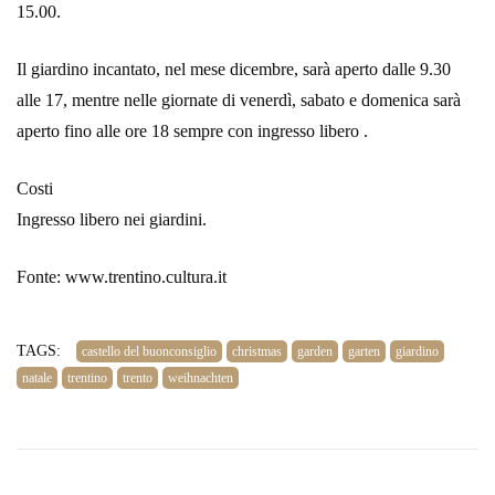
15.00.
Il giardino incantato, nel mese dicembre, sarà aperto dalle 9.30
alle 17, mentre nelle giornate di venerdì, sabato e domenica sarà
aperto fino alle ore 18 sempre con ingresso libero .
Costi
Ingresso libero nei giardini.
Fonte: www.trentino.cultura.it
TAGS:
castello del buonconsiglio
christmas
garden
garten
giardino
natale
trentino
trento
weihnachten