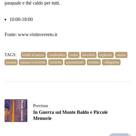
pasquale e thè caldo per tutti.
10:00-18:00
Fonte: www.visitrovereto.it
TAGS:
bimbi al museo
condividere
creare
divertirsi
esplorare
museo
pasqua
pasqua a rovereto
rovereto
sperimentare
trentino
vallagarina
Previous
In Guerra sul Monte Baldo e Piccole
Memorie