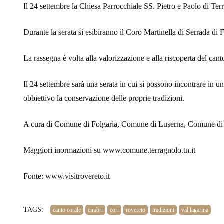
Il 24 settembre la Chiesa Parrocchiale SS. Pietro e Paolo di Ter
Durante la serata si esibiranno il Coro Martinella di Serrada di
La rassegna è volta alla valorizzazione e alla riscoperta del cant
Il 24 settembre sarà una serata in cui si possono incontrare i
obbiettivo la conservazione delle proprie tradizioni.
A cura di Comune di Folgaria, Comune di Luserna, Comune di Ro
Maggiori inormazioni su www.comune.terragnolo.tn.it
Fonte: www.visitrovereto.it
TAGS:
canto corale
cimbri
cori
rovereto
tradizioni
val lagarina