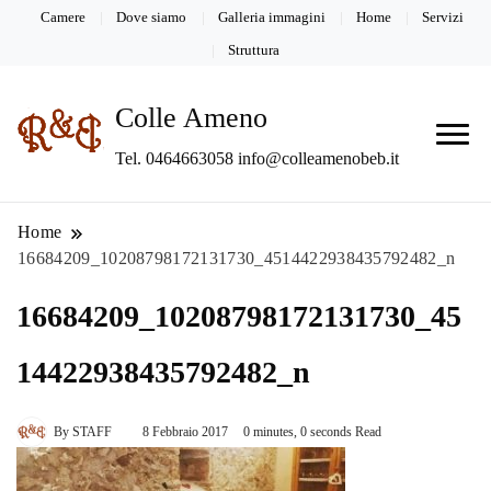
Camere
Dove siamo
Galleria immagini
Home
Servizi
Struttura
Colle Ameno
Tel. 0464663058 info@colleamenobeb.it
Home
16684209_10208798172131730_4514422938435792482_n
16684209_10208798172131730_45
14422938435792482_n
By
STAFF
8 Febbraio 2017
0 minutes, 0 seconds Read