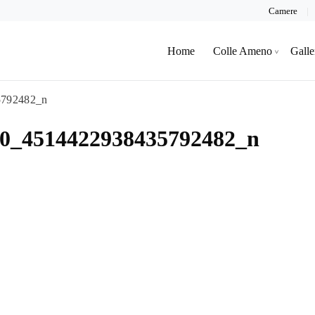
Camere
Home
Colle Ameno
Galle
5792482_n
30_4514422938435792482_n