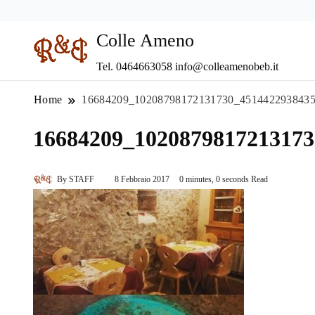
Colle Ameno
Tel. 0464663058 info@colleamenobeb.it
Home
16684209_10208798172131730_451442293843
16684209_102087981721317
By
STAFF
8 Febbraio 2017
0 minutes, 0 seconds Read