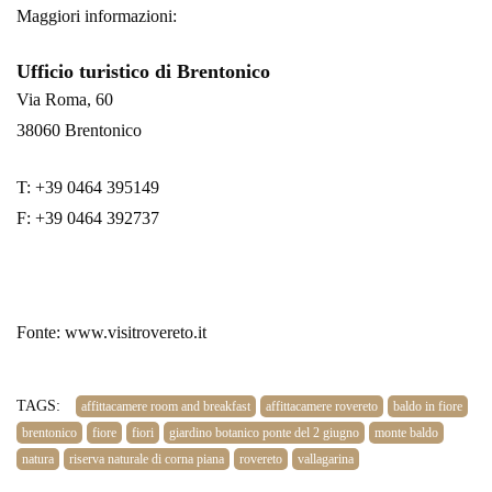
Maggiori informazioni:
Ufficio turistico di Brentonico
Via Roma, 60
38060 Brentonico
T: +39 0464 395149
F: +39 0464 392737
Fonte: www.visitrovereto.it
TAGS:
affittacamere room and breakfast
affittacamere rovereto
baldo in fiore
brentonico
fiore
fiori
giardino botanico ponte del 2 giugno
monte baldo
natura
riserva naturale di corna piana
rovereto
vallagarina