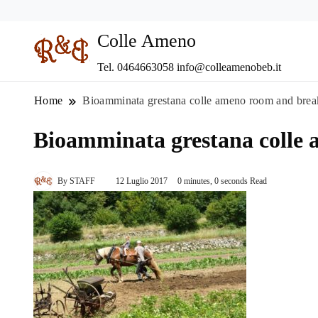
Colle Ameno
Tel. 0464663058 info@colleamenobeb.it
Home
Bioamminata grestana colle ameno room and breakf
Bioamminata grestana colle 
By
STAFF
12 Luglio 2017
0 minutes, 0 seconds Read