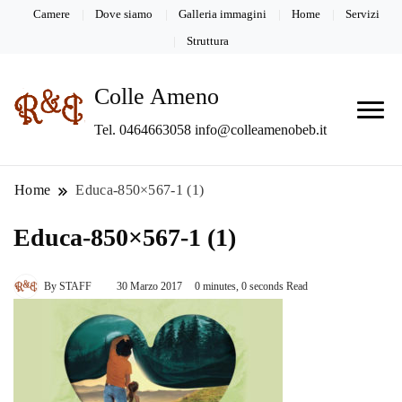
Camere
Dove siamo
Galleria immagini
Home
Servizi
Struttura
Colle Ameno
Tel. 0464663058 info@colleamenobeb.it
Home
Educa-850×567-1 (1)
Educa-850×567-1 (1)
By
STAFF
30 Marzo 2017
0 minutes, 0 seconds Read