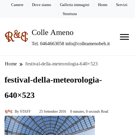
Camere
Dove siamo
Galleria immagini
Home
Servizi
Struttura
Colle Ameno
Tel. 0464663058 info@colleamenobeb.it
Home
festival-della-meteorologia-640×523
festival-della-meteorologia-
640×523
By
STAFF
25 Settembre 2016
0 minutes, 0 seconds Read