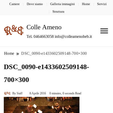
Camere
Dove siamo
Galleria immagini
Home
Servizi
Struttura
Colle Ameno
Tel. 0464663058 info@colleamenobeb.it
Home
DSC_0090-e1433602509148-700×300
DSC_0090-e1433602509148-
700×300
By
Staff
8 Aprile 2016
0 minutes, 0 seconds Read