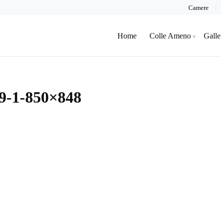
Camere
Home
Colle Ameno
Galle
9-1-850×848