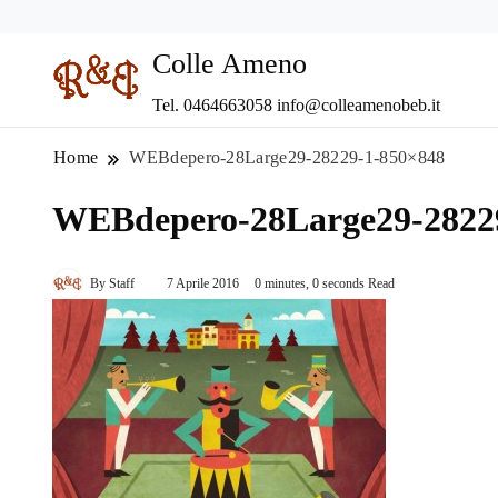
Colle Ameno
Tel. 0464663058 info@colleamenobeb.it
Home
WEBdepero-28Large29-28229-1-850×848
WEBdepero-28Large29-2822
By
Staff
7 Aprile 2016
0 minutes, 0 seconds Read