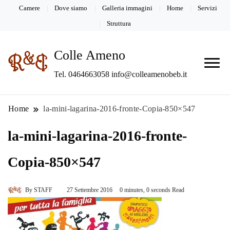
Camere
Dove siamo
Galleria immagini
Home
Servizi
Struttura
Colle Ameno
Tel. 0464663058 info@colleamenobeb.it
Home
la-mini-lagarina-2016-fronte-Copia-850×547
la-mini-lagarina-2016-fronte-
Copia-850×547
By
STAFF
27 Settembre 2016
0 minutes, 0 seconds Read