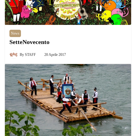
News
SetteNovecento
By
STAFF
20 Aprile 2017