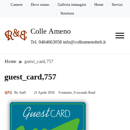
Camere
Dove siamo
Galleria immagini
Home
Servizi
Struttura
Colle Ameno
Tel. 0464663058 info@colleamenobeb.it
Home
guest_card,757
guest_card,757
By
Staff
21 Aprile 2016
0 minutes, 0 seconds Read