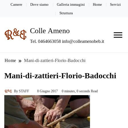
Camere
Dove siamo
Galleria immagini
Home
Servizi
Struttura
Colle Ameno
Tel. 0464663058 info@colleamenobeb.it
Home
Mani-di-zattieri-Florio-Badocchi
Mani-di-zattieri-Florio-Badocchi
By
STAFF
8 Giugno 2017
0 minutes, 0 seconds Read