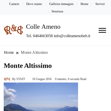
Camere
Dove siamo
Galleria immagini
Home
Servizi
Struttura
Colle Ameno
Tel. 0464663058 info@colleamenobeb.it
Home
Monte Altissimo
Monte Altissimo
By
STAFF
10 Giugno 2016
0 minutes, 0 seconds Read