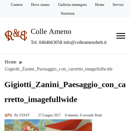
Camere
Dove siamo
Galleria immagini
Home
Servizi
Struttura
Colle Ameno
Tel. 0464663058 info@colleamenobeb.it
Home
Gigiotti_Zanini_Paesaggio_con_carretto_imagefullwide
Gigiotti_Zanini_Paesaggio_con_ca
rretto_imagefullwide
By
STAFF
27 Giugno 2017
0 minutes, 0 seconds Read