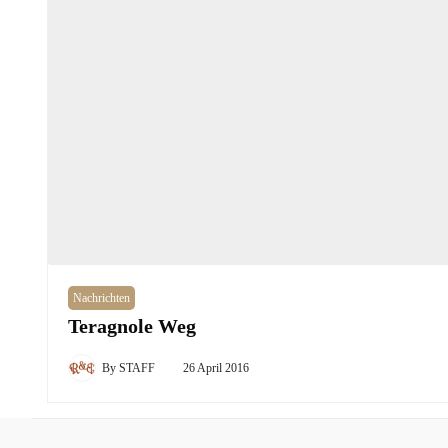
Nachrichten
Teragnole Weg
By
STAFF
26 April 2016