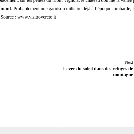
lacement, sur les pentes du Mont Vignola, le château domine la vallée
onnant
. Probablement une garnison militaire déjà à l’époque lombarde, il
Source : www.visitrovereto.it
Next
Lever du soleil dans des refuges de
montagne