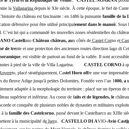
r
e le Tyrol et la République de Venis
e.
CASTEL NOARNA
probab
mine la
Vallagarina
depuis le XIe siècle. À cette époque, le fief de Cas
histoire du château est fascinante : en 1486 la puissante
famille de la
cation défensive pour être utilisé principal
ement dans le manoi
r. Sous
l. C’est lui qui a commandé les nouvelles zones résidentielles du châtea
NO Castell
ano
Château château, au
x côtés de
Castel Cor
no e
t Cas
hé de tre
nte et une protection des anciennes routes direction lago di Ce
anoramique
, est visible de partout au fond de la vallée. Il sont accessibl
nutes à pied de la ville de Villa Lagarina.
CASTEL CORNO
à q
Rovere
to, placé stratégiquement, Ca
stel Horn off
re une vue imprenable,
rs du fleuve Adige jusqu'à petites Dolomites. Fondée vers l’an 1
000, a 
aitement adaptée à la morphologie du territoire : placé sur un éperon de 
âteau supérieur et inférieur. Au coeur de f
aits et de légendes, le
château 
iscorde et conquête de plusieurs nobles de dynasties et militaires exploi
 à la
famille des Castelcorno
, passé devant le Castelbarco au XIIIe siè
rtient à la municipalité d
e Iser
a.
CASTELLO DI A
VIO
-Avio Cas
t
l