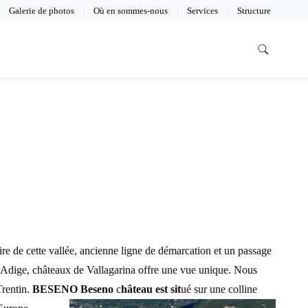
Galerie de photos
Où en sommes-nous
Services
Structure
ire de cette vallée, ancienne ligne de démarcation et un passage
euve Adige, châteaux de Vallagarina offre une vue unique. Nous
Trentin.
BESENO Beseno
c
hâteau est sit
ué sur une colline