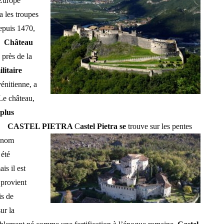
’Europe
 les troupes
depuis 1470,
c.
Château
 près de la
ilitaire
énitienne, a
Le château,
 plus
.
CASTEL PIETRA
C
astel Pietra se
trouve sur les pentes
l nom
 été
is il est
 provient
is de
ur la