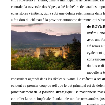
entre Rover
eto et Tre
nto, dans la municipalité de
Besenell
o. En 
centrale, la traversée des Alpes, a été le théâtre de batailles imp
et les stores vénitiens, qui a subi une défaite retentissante dan
a fait don du château à la province autonome de trente, qui s’es
de ROVE
rivière Leno
a
vec une fon
été remis au
également a
convaincan
du dosso di 
rappelle le 
construit et agrandi dans les siècles suivants. Le château a ses
o
évident au premier coup de œil que le but principal est de défend
principalement
de la position strat
égique : sa maçonnerie massi
contrôler la route impériale. Pendant de nombreuses années, jusq