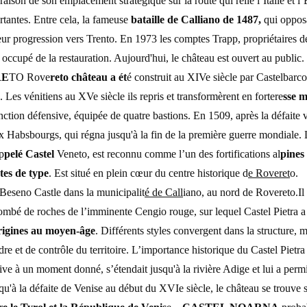
raison de son emplacement stratégique sur la route qui relie l’Italie et l
ortantes. Entre cela, la fameuse
bataille de Calliano de 1487,
qui opposa
s leur progression vers Trento. En 1973 les comptes Trapp, propriétaires 
t occupé de la restauration. Aujourd'hui, le château est ouvert au publi
RE
T
O R
ove
reto château a ét
é construit au XIVe siècle par Castelbarco
. Les vénitiens au XVe siècle ils repris et transformèrent en fortere
sse m
ction défensive, équipée de quatre bastions. En 1509, après la défaite v
x Habsbourgs, qui régna jusqu'à la fin de la première guerre mondiale. 
p
pelé Castel
Veneto, est reconnu comme l’un des fortifications al
pines
tes de type
. Est situé en plein cœur du centre historique d
e Roveret
o
Beseno Castle dans la municipalit
é de Call
iano, au nord de Rovere
to.I
tombé de roches de l’imminente Cengio rouge, sur lequel Castel Pietra a
rigines au moyen-âge
. Différents styles convergent dans la structure, ma
re et de contrôle du territoire. L’importance historique du Castel Pietra
ve à un moment donné, s’étendait jusqu'à la rivière Adige et lui a perm
u'à la défaite de Venise au début du XVIe siècle, le château se trouve s