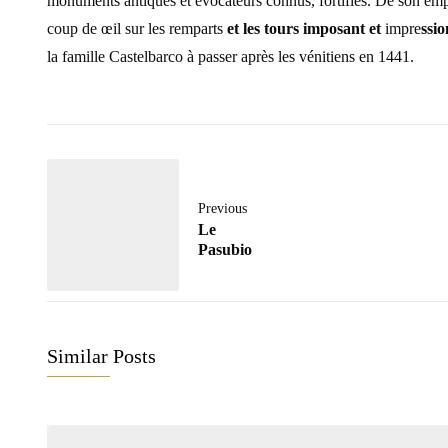
monuments antiques et évocateurs connus, fortifiés. De son emp
coup de œil sur les remparts
et les tours imposant et
impre
ssi
la famille Castelbarco à passer après les vénitiens en 1441. 
Previous
Le
Pasubio
Similar Posts