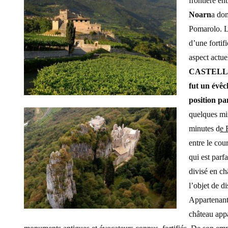
frontière ent
Noarn
a do
Pomarolo. L’
d’une fortifi
aspect actue
CASTELLA
fut un évêc
position p
quelques mi
minutes d
e 
entre le cou
qui est parf
divisé en ch
l’objet de d
Appartenant
château appa