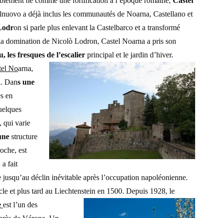
lement né comme une fortification à l’époque romaine,
Castel
telnuovo a déjà inclus les communautés de Noarna, Castellano et
 Lodr
on si parle plus enlevant la Castelbarco et a transformé
 la domination de Nicolò Lodron, Castel Noarna a pris son
u, les fresques de l’escalier
principal et le jardin d’hiver.
tel No
arna,
i. Dan
s une
es en
uelques
 qui varie
une
structure
roche, est
a fait
te jusqu’au déclin inévitable après l’occupation napoléonienne.
cle et plus tard au Liechtenstein en 1500. Depuis 1928, le
e
est l’un des