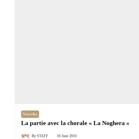
Nouvelles
La partie avec la chorale « La Noghera »
By
STAFF
16 June 2016