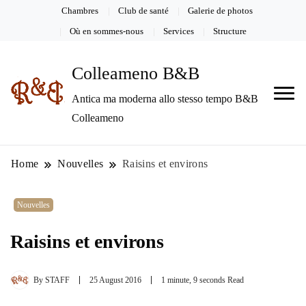
Chambres
Club de santé
Galerie de photos
Où en sommes-nous
Services
Structure
Colleameno B&B
Antica ma moderna allo stesso tempo B&B
Colleameno
Home
Nouvelles
Raisins et environs
Nouvelles
Raisins et environs
By
STAFF
25 August 2016
1 minute, 9 seconds Read