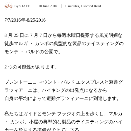
By
STAFF
10 June 2016
0 minutes, 1 second Read
7/7/2016年-8/25/2016
8 月 25 日に 7 月 7 日から毎週木曜日提案する風光明媚な
徒歩マルガ ・ カンポの典型的な製品のテイスティングの
モンテ ・ バルドの公園で。
2 つの可能性があります。
ブレントーニコ マウント · バルド エクスプレスと避難グ
ラツィアーニは、ハイキングの出発点になるから
自身の平均によって避難グラツィアーニに到達します。
私たちはガイドとモンテ フラジオの上を歩くし、マルガ
・ カンポ、小屋の典型的な製品のテイスティングのハイ
カーを歓迎する準備ができてに下る。