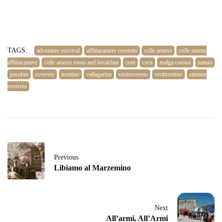
TAGS:
adventure survival
affittacamere rovereto
colle ameno
colle ameno
affittacamere
colle ameno room and breakfast
coni
csen
malga corona
natura
pasubio
rovereto
trentino
vallagarina
visitrovereto
visittrentino
zimmer
rovereto
Previous
Libiamo al Marzemino
Next
All’armi, All’Armi