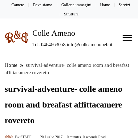
Camere
Dove siamo
Galleria immagini
Home
Servizi
Struttura
Colle Ameno
Tel. 0464663058 info@colleamenobeb.it
Home
survival-adventure- colle ameno room and breafast
affittacamere rovereto
survival-adventure- colle ameno
room and breafast affittacamere
rovereto
By
STAFF
20 Luglio 2017
0 minutes, 0 seconds Read