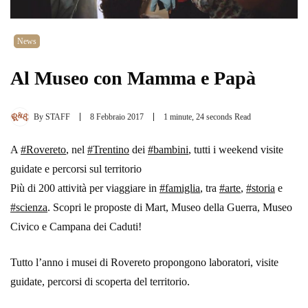
News
Al Museo con Mamma e Papà
By
STAFF
8 Febbraio 2017
1 minute, 24 seconds Read
A
#
Rovereto
, nel
#
Trentino
dei
#
bambini
, tutti i weekend visite
guidate e percorsi sul territorio
Più di 200 attività per viaggiare in
#
famiglia
, tra
#
arte
,
#
storia
e
#
scienza
. Scopri le proposte di Mart, Museo della Guerra, Museo
Civico e Campana dei Caduti!
Tutto l’anno i musei di Rovereto propongono laboratori, visite
guidate, percorsi di scoperta del territorio.