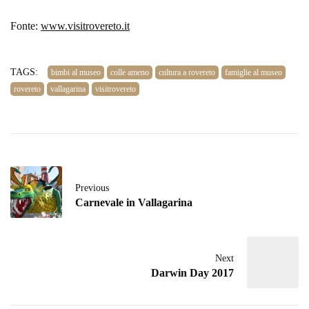
Fonte:
www.visitrovereto.it
TAGS:
bimbi al museo
colle ameno
cultura a rovereto
famiglie al museo
rovereto
vallagarina
visitrovereto
Previous
Carnevale in Vallagarina
Next
Darwin Day 2017