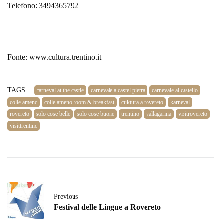
Telefono: 3494365792
Fonte: www.cultura.trentino.it
TAGS:
carneval at the castle
carnevale a castel pietra
carnevale al castello
colle ameno
colle ameno room & breakfast
cuktura a rovereto
karneval
rovereto
solo cose belle
solo cose buone
trentino
vallagarina
visitrovereto
visittrentino
Previous
Festival delle Lingue a Rovereto