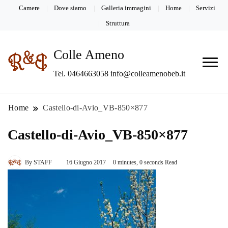
Camere
Dove siamo
Galleria immagini
Home
Servizi
Struttura
Colle Ameno
Tel. 0464663058 info@colleamenobeb.it
Home
Castello-di-Avio_VB-850×877
Castello-di-Avio_VB-850×877
By
STAFF
16 Giugno 2017
0 minutes, 0 seconds Read