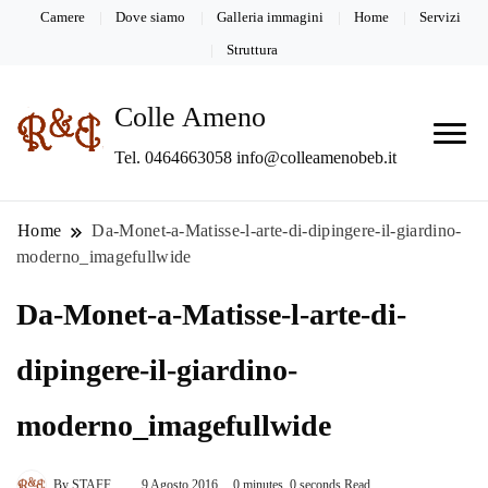
Camere
Dove siamo
Galleria immagini
Home
Servizi
Struttura
Colle Ameno
Tel. 0464663058 info@colleamenobeb.it
Home
Da-Monet-a-Matisse-l-arte-di-dipingere-il-giardino-
moderno_imagefullwide
Da-Monet-a-Matisse-l-arte-di-
dipingere-il-giardino-
moderno_imagefullwide
By
STAFF
9 Agosto 2016
0 minutes, 0 seconds Read