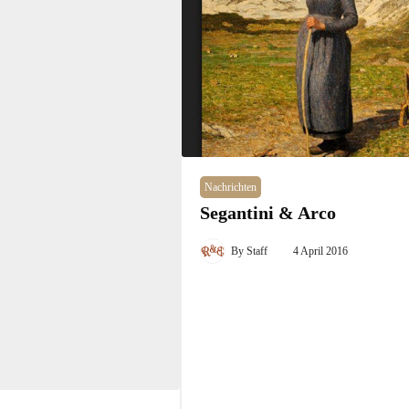
Nachrichten
Segantini & Arco
By
Staff
4 April 2016