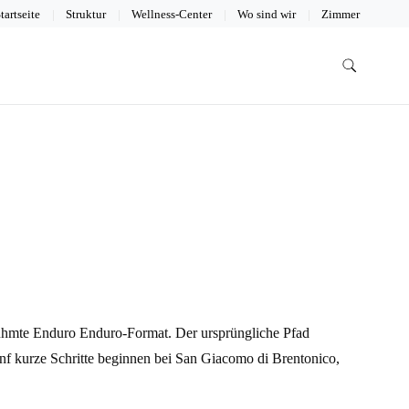
tartseite
Struktur
Wellness-Center
Wo sind wir
Zimmer
erühmte Enduro Enduro-Format. Der ursprüngliche Pfad
ünf kurze Schritte beginnen bei San Giacomo di Brentonico,