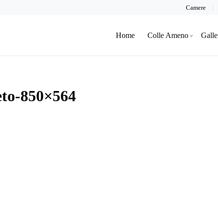
Camere
Home
Colle Ameno
Galle
eto-850×564