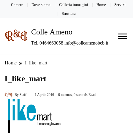
Camere
Dove siamo
Galleria immagini
Home
Servizi
Struttura
Colle Ameno
Tel. 0464663058 info@colleamenobeb.it
Home
I_like_mart
I_like_mart
By
Staff
1 Aprile 2016
0 minutes, 0 seconds Read